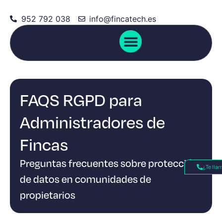
952 792 038
info@fincatech.es
Sobre nosotros
FAQS RGPD para
Administradores de
Fincas
Preguntas frecuentes sobre protección
¿Te ll
de datos en comunidades de
propietarios