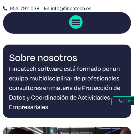
952 792 038
info@fincatech.es
Sobre nosotros
Sobre nosotros
Fincatech software está formado por un
equipo multidisciplinar de profesionales
consultores en materia de Protección de
Datos y Coordinación de Actividades
¿Te ll
Empresariales